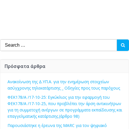
Search
for:
Πρόσφατα άρθρα
Ανακοίνωση της Δ.ΥΠ.Α. για την ενημέρωση στοιχείων
ασύγχρονης τηλεκατάρτισης _ Οδηγίες προς τους παρόχους
ΦΕΚ178/Α /17-10-25: Εγκύκλιος για την εφαρμογή του
ΦΕΚ178/Α /17-10-25, που προβλέπει την άρση αντικινήτρων
για τη συμμετοχή ανέργων σε προγράμματα εκπαίδευσης και
επαγγελματικής κατάρτισης.(άρθρο 98)
Παρουσιάστηκε η έρευνα της MARC για τον ψηφιακό