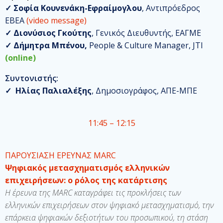
✓
Σοφία Κουνενάκη-Εφραίμογλου
, Αντιπρόεδρος
ΕΒΕΑ
(video message)
✓
Διονύσιος Γκούτης
, Γενικός Διευθυντής, ΕΑΓΜΕ
✓
Δήμητρα Μπένου,
People & Culture Manager, JTI
(online)
Συντονιστής:
✓
Ηλίας Παλιαλέξης
, Δημοσιογράφος, ΑΠΕ-ΜΠΕ
11:45 – 12:15
ΠΑΡΟΥΣΙΑΣΗ ΕΡΕΥΝΑΣ MARC
Ψηφιακός μετασχηματισμός ελληνικών
επιχειρήσεων: ο ρόλος της κατάρτισης
Η έρευνα της MARC καταγράφει τις προκλήσεις των
ελληνικών επιχειρήσεων στον ψηφιακό μετασχηματισμό, την
επάρκεια ψηφιακών δεξιοτήτων του προσωπικού, τη στάση