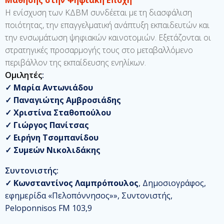
Μάθησης στην Ψηφιακή Εποχή
Η ενίσχυση των ΚΔΒΜ συνδέεται με τη διασφάλιση
ποιότητας, την επαγγελματική ανάπτυξη εκπαιδευτών και
την ενσωμάτωση ψηφιακών καινοτομιών. Εξετάζονται οι
στρατηγικές προσαρμογής τους στο μεταβαλλόμενο
περιβάλλον της εκπαίδευσης ενηλίκων.
Ομιλητές
:
✓
Μαρία Αντωνιάδου
✓
Παναγιώτης Αμβροσιάδης
✓
Χριστίνα Σταθοπούλου
✓
Γιώργος Πανίτσας
✓
Ειρήνη Τσομπανίδου
✓
Συμεών Νικολιδάκης
Συντονιστής:
✓
Κωνσταντίνος Λαμπρόπουλος
, Δημοσιογράφος,
εφημερίδα «Πελοπόννησος»», Συντονιστής,
Peloponnisos FM 103,9