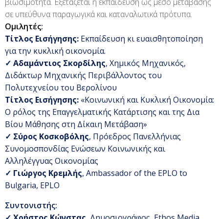
βιωσιμότητα. Εξετάζεται η εκπαίδευση ως μέσο μετάβασης
σε υπεύθυνα παραγωγικά και καταναλωτικά πρότυπα.
Ομιλητές
:
Τίτλος Εισήγησης:
Εκπαίδευση κι ευαισθητοποίηση
για την κυκλική οικονομία.
✓
Αδαμάντιος Σκορδίλης
, Χημικός Μηχανικός,
Διδάκτωρ Μηχανικής Περιβάλλοντος του
Πολυτεχνείου του Βερολίνου
Τίτλος Εισήγησης:
«Κοινωνική και Κυκλική Οικονομία:
Ο ρόλος της Επαγγελματικής Κατάρτισης και της Δια
Βίου Μάθησης στη Δίκαιη Μετάβαση»
✓
Σύρος Κοσκοβόλης
, Πρόεδρος Πανελλήνιας
Συνομοσπονδίας Ενώσεων Κοινωνικής και
Αλληλέγγυας Οικονομίας
✓
Γιώργος Κρεμλής
, Ambassador of the EPLO to
Bulgaria, EPLO
Συντονιστής:
✓
Χρήστος Κώνστας
, Δημοσιογράφος, Ethos Media