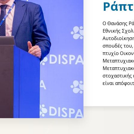
Ράπτ
Ο Θανάσης Ρά
Εθνικής Σχολ
Αυτοδιοίκηση
σπουδές του,
πτυχίο Οικο
Μεταπτυχιακ
Μεταπτυχιακό
στοχαστικής 
είναι απόφοι