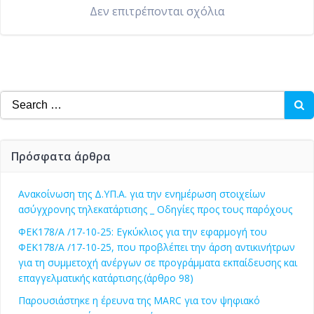
Δεν επιτρέπονται σχόλια
Search
for:
Πρόσφατα άρθρα
Ανακοίνωση της Δ.ΥΠ.Α. για την ενημέρωση στοιχείων
ασύγχρονης τηλεκατάρτισης _ Οδηγίες προς τους παρόχους
ΦΕΚ178/Α /17-10-25: Εγκύκλιος για την εφαρμογή του
ΦΕΚ178/Α /17-10-25, που προβλέπει την άρση αντικινήτρων
για τη συμμετοχή ανέργων σε προγράμματα εκπαίδευσης και
επαγγελματικής κατάρτισης.(άρθρο 98)
Παρουσιάστηκε η έρευνα της MARC για τον ψηφιακό