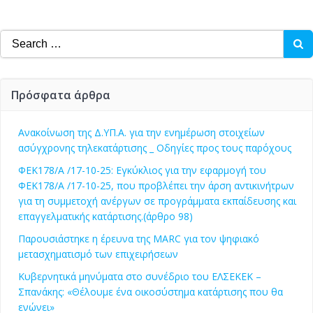
Search
for:
Πρόσφατα άρθρα
Ανακοίνωση της Δ.ΥΠ.Α. για την ενημέρωση στοιχείων
ασύγχρονης τηλεκατάρτισης _ Οδηγίες προς τους παρόχους
ΦΕΚ178/Α /17-10-25: Εγκύκλιος για την εφαρμογή του
ΦΕΚ178/Α /17-10-25, που προβλέπει την άρση αντικινήτρων
για τη συμμετοχή ανέργων σε προγράμματα εκπαίδευσης και
επαγγελματικής κατάρτισης.(άρθρο 98)
Παρουσιάστηκε η έρευνα της MARC για τον ψηφιακό
μετασχηματισμό των επιχειρήσεων
Κυβερνητικά μηνύματα στο συνέδριο του ΕΛΣΕΚΕΚ –
Σπανάκης: «Θέλουμε ένα οικοσύστημα κατάρτισης που θα
ενώνει»