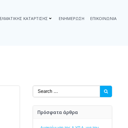
ΓΕΛΜΑΤΙΚΉΣ ΚΑΤΆΡΤΙΣΗΣ
ΕΝΗΜΈΡΩΣΗ
ΕΠΙΚΟΙΝΩΝΊΑ
Search
for:
Πρόσφατα άρθρα
Ανακοίνωση της Δ.ΥΠ.Α. για την