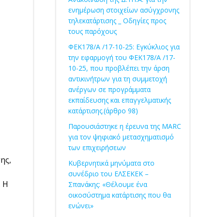
ενημέρωση στοιχείων ασύγχρονης
τηλεκατάρτισης _ Οδηγίες προς
τους παρόχους
ΦΕΚ178/Α /17-10-25: Εγκύκλιος για
την εφαρμογή του ΦΕΚ178/Α /17-
10-25, που προβλέπει την άρση
αντικινήτρων για τη συμμετοχή
ανέργων σε προγράμματα
εκπαίδευσης και επαγγελματικής
κατάρτισης.(άρθρο 98)
Παρουσιάστηκε η έρευνα της MARC
για τον ψηφιακό μετασχηματισμό
των επιχειρήσεων
ης,
Κυβερνητικά μηνύματα στο
συνέδριο του ΕΛΣΕΚΕΚ –
. Η
Σπανάκης: «Θέλουμε ένα
οικοσύστημα κατάρτισης που θα
ενώνει»