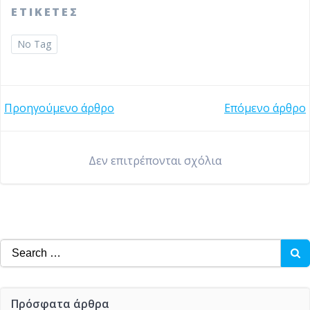
ΕΤΙΚΕΤΕΣ
No Tag
Post
Post
Προηγούμενο άρθρο
Επόμενο άρθρο
navigation
navigation
Δεν επιτρέπονται σχόλια
Search
for:
Πρόσφατα άρθρα